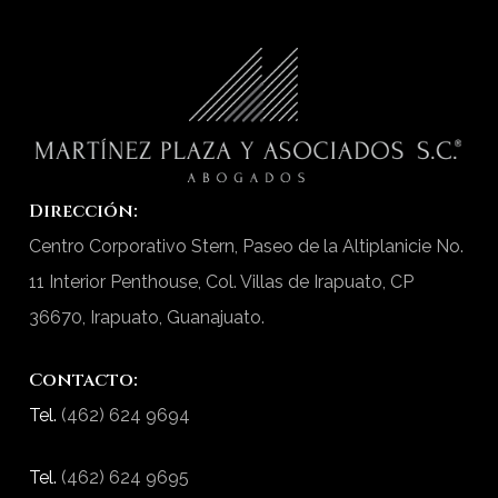
Estrategia legal a largo
plazo:
Desarrolla planes
personalizados que apoyen los
objetivos de tu negocio,
protegiendo su integridad jurídica.
Dirección:
Martínez Plaza y Asociados
En
Centro Corporativo Stern, Paseo de la Altiplanicie No.
S.C.
, nuestro enfoque integral combina
11 Interior Penthouse, Col. Villas de Irapuato, CP
la asesoría preventiva con la defensa
36670, Irapuato, Guanajuato.
correctiva, garantizando que tu
empresa esté preparada para
Contacto:
cualquier desafío legal.
Tel.
(462) 624 9694
Tel.
(462) 624 9695