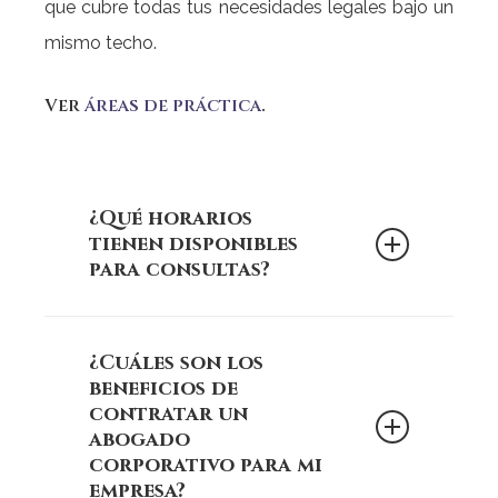
que cubre todas tus necesidades legales bajo un
mismo techo.
Ver
áreas de práctica
.
¿Qué horarios
tienen disponibles
para consultas?
Martínez Plaza y Asociados
En
¿Cuáles son los
S.C.
, entendemos la importancia de la
beneficios de
accesibilidad para nuestros clientes.
contratar un
abogado
Por eso, ofrecemos horarios flexibles
corporativo para mi
para consultas:
empresa?