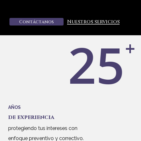
Nuestros servicios
C
o
n
t
á
c
t
a
n
o
s
25
+
AÑOS
de experiencia
protegiendo tus intereses con
enfoque preventivo y correctivo.