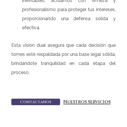
inevitables, actuamos con firmeza y
profesionalismo para proteger tus intereses,
proporcionando una defensa sólida y
efectiva.
Esta visión dual asegura que cada decisión que
tomes esté respaldada por una base legal sólida,
brindándote tranquilidad en cada etapa del
proceso.
Nuestros servicios
C
o
n
t
á
c
t
a
n
o
s