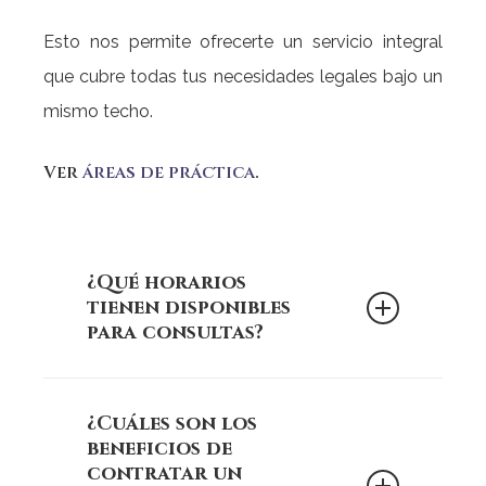
Esto nos permite ofrecerte un servicio integral
que cubre todas tus necesidades legales bajo un
mismo techo.
Ver
áreas de práctica
.
¿Qué horarios
tienen disponibles
para consultas?
Martínez Plaza y Asociados
En
¿Cuáles son los
S.C.
, entendemos la importancia de la
beneficios de
accesibilidad para nuestros clientes.
contratar un