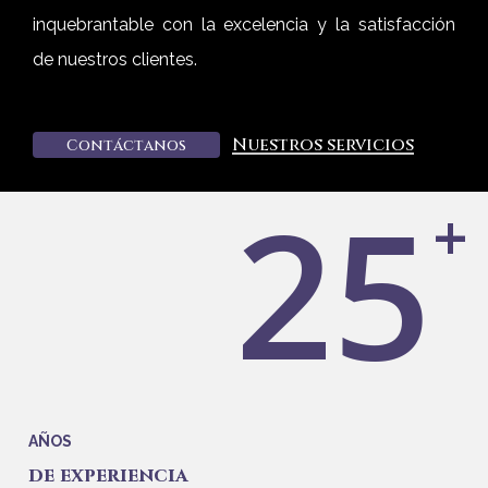
inquebrantable con la excelencia y la satisfacción
de nuestros clientes.
Nuestros servicios
C
o
n
t
á
c
t
a
n
o
s
25
+
AÑOS
de experiencia