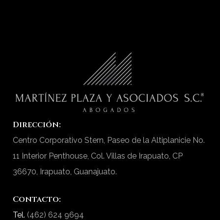
asegurando que se respeten los
derechos de ambas partes.
Estrategia legal a largo
plazo:
Desarrolla planes
personalizados que apoyen los
objetivos de tu negocio,
protegiendo su integridad jurídica.
Dirección:
Martínez Plaza y Asociados
En
Centro Corporativo Stern, Paseo de la Altiplanicie No.
S.C.
, nuestro enfoque integral combina
11 Interior Penthouse, Col. Villas de Irapuato, CP
la asesoría preventiva con la defensa
36670, Irapuato, Guanajuato.
correctiva, garantizando que tu
empresa esté preparada para
Contacto:
cualquier desafío legal.
Tel.
(462) 624 9694