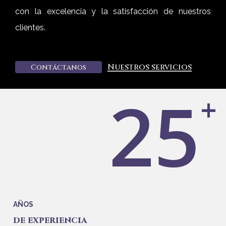
con la excelencia y la satisfacción de nuestros
clientes.
Nuestros servicios
C
o
n
t
á
c
t
a
n
o
s
25
+
AÑOS
de experiencia