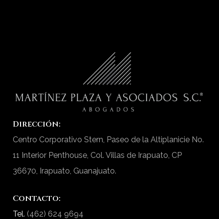
asegurando que se respeten los
derechos de ambas partes.
Estrategia legal a largo
plazo:
Desarrolla planes
personalizados que apoyen los
objetivos de tu negocio,
protegiendo su integridad jurídica.
Dirección:
Martínez Plaza y Asociados
En
Centro Corporativo Stern, Paseo de la Altiplanicie No.
S.C.
, nuestro enfoque integral combina
11 Interior Penthouse, Col. Villas de Irapuato, CP
la asesoría preventiva con la defensa
36670, Irapuato, Guanajuato.
correctiva, garantizando que tu
empresa esté preparada para
Contacto:
cualquier desafío legal.
Tel.
(462) 624 9694