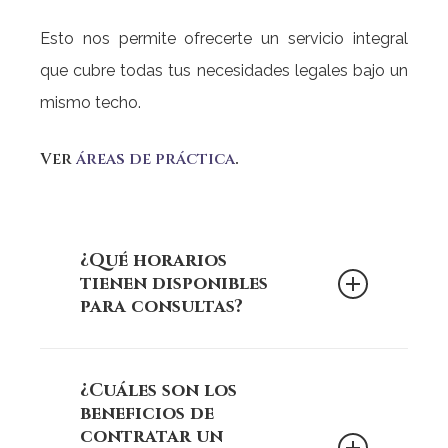
Esto nos permite ofrecerte un servicio integral
que cubre todas tus necesidades legales bajo un
mismo techo.
Ver
áreas de práctica
.
¿Qué horarios
tienen disponibles
para consultas?
Martínez Plaza y Asociados
En
¿Cuáles son los
S.C.
, entendemos la importancia de la
beneficios de
accesibilidad para nuestros clientes.
contratar un