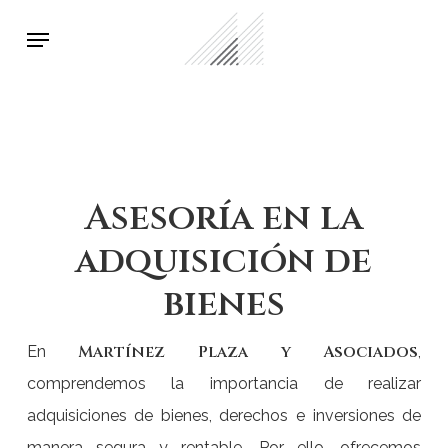
Skip
Menu
to
main
content
Asesoría en la
adquisición de
bienes
Martínez Plaza y Asociados
En
,
comprendemos la importancia de realizar
adquisiciones de bienes, derechos e inversiones de
manera segura y rentable. Por ello, ofrecemos