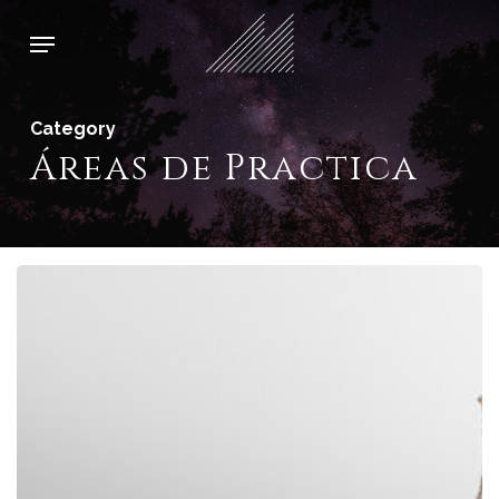
Skip
Menu
to
main
content
Category
Áreas de Practica