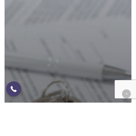
4626249694
Asesoría en Redacción de
Contratos de Arrendamiento